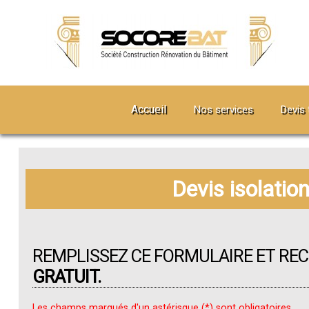
Accueil
Nos services
Devis 
Devis isolatio
REMPLISSEZ CE FORMULAIRE ET RE
GRATUIT.
Les champs marqués d'un astérisque (*) sont obligatoires.