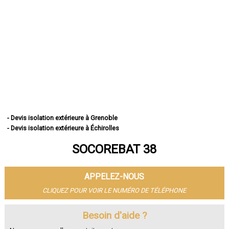
- Devis isolation extérieure à Grenoble
- Devis isolation extérieure à Échirolles
- Devis isolation extérieure à Saint-Martin-d'Hères
SOCOREBAT 38
- Devis isolation extérieure à Vienne
- Devis isolation extérieure à Bourgoin-Jallieu
- Devis isolation extérieure à Fontaine
APPELEZ-NOUS
- Devis isolation extérieure à Voiron
- Devis isolation extérieure à Villefontaine
CLIQUEZ POUR VOIR LE NUMÉRO DE TÉLÉPHONE
- Devis isolation extérieure à Meylan
- Devis isolation extérieure à Saint-Égrève
Besoin d'aide ?
- Devis isolation extérieure à L'Isle-d'Abeau