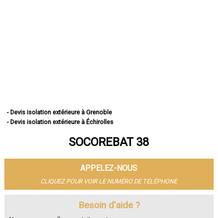
- Devis isolation extérieure à Grenoble
- Devis isolation extérieure à Échirolles
- Devis isolation extérieure à Saint-Martin-d'Hères
SOCOREBAT 38
- Devis isolation extérieure à Vienne
- Devis isolation extérieure à Bourgoin-Jallieu
- Devis isolation extérieure à Fontaine
APPELEZ-NOUS
- Devis isolation extérieure à Voiron
- Devis isolation extérieure à Villefontaine
CLIQUEZ POUR VOIR LE NUMÉRO DE TÉLÉPHONE
- Devis isolation extérieure à Meylan
- Devis isolation extérieure à Saint-Égrève
Besoin d'aide ?
- Devis isolation extérieure à L'Isle-d'Abeau