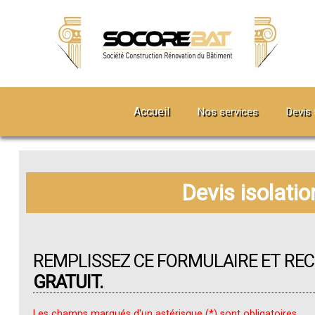
Accueil
Nos services
Devis 
Devis isolatio
REMPLISSEZ CE FORMULAIRE ET RE
GRATUIT.
Les champs marqués d'un astérisque (*) sont obligatoires.