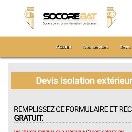
Accueil
Nos services
Devis 
Devis isolation extérie
REMPLISSEZ CE FORMULAIRE ET RE
GRATUIT.
Les champs marqués d'un astérisque (*) sont obligatoires.