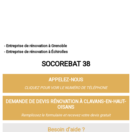
- Entreprise de rénovation à Grenoble
- Entreprise de rénovation à Échirolles
- Entreprise de rénovation à Saint-Martin-d'Hères
SOCOREBAT 38
- Entreprise de rénovation à Vienne
- Entreprise de rénovation à Bourgoin-Jallieu
- Entreprise de rénovation à Fontaine
APPELEZ-NOUS
- Entreprise de rénovation à Voiron
- Entreprise de rénovation à Villefontaine
CLIQUEZ POUR VOIR LE NUMÉRO DE TÉLÉPHONE
- Entreprise de rénovation à Meylan
- Entreprise de rénovation à Saint-Égrève
DEMANDE DE DEVIS RÉNOVATION À CLAVANS-EN-HAUT-
- Entreprise de rénovation à L'Isle-d'Abeau
OISANS
- Entreprise de rénovation à Seyssinet-Pariset
Remplissez le formulaire et recevez votre devis gratuit
- Entreprise de rénovation à Le Pont-de-Claix
- Entreprise de rénovation à Sassenage
Besoin d'aide ?
- Entreprise de rénovation à Voreppe