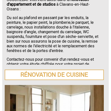
d'appartement et de studios
à Clavans-en-Haut-
Oisans :
Du sol au plafond en passant par les enduits, la
peinture, le papier peint, la plomberie,le parquet, le
carrelage, nous installations douche à l'italienne,
baignoire d'angle, changement du carrelage, WC
suspendu, fourniture et pose d'un sèche-serviette, et
bien sur nous assurons la pose de cuisine, la remise
aux normes de l'électricité et le remplacement des
fenêtres et de la portes d'entrée.
Contactez-nous pour convenir d'un rendez-vous et
obtenir votre étude chiffrée pour votre projet de
rénovation de maison ou d'appartement près de
Clavans-en-Haut-Oisans
.
RÉNOVATION DE CUISINE