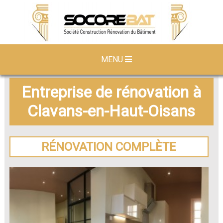
MENU
Entreprise de rénovation à
Clavans-en-Haut-Oisans
RÉNOVATION COMPLÈTE