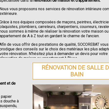
spécialisée dans la
rénovation de maison et d'appartement.
Nous vous proposons nos services de rénovation intérieure c
extérieure.
Grâce à nos équipes composées de maçons, peintres, électricie
plaquistes, plombiers, carreleurs, charpentiers, couvreurs, ravale
nous sommes à même de réaliser la rénovation votre maison ou
appartement de A à Z tout en gardant le charme de l'ancien.
Afin de vous offrir des prestations de qualité, SOCOREBAT vous
prodigue des conseils sur le choix des matériaux les plus adapt
votre rénovation. N'hésitez plus à demander un devis pour votre
rénovation de maison ou appartement à Rives
.
RÉNOVATION DE SALLE 
BAIN
ent et de
e papier
ons douche à
C suspendu,