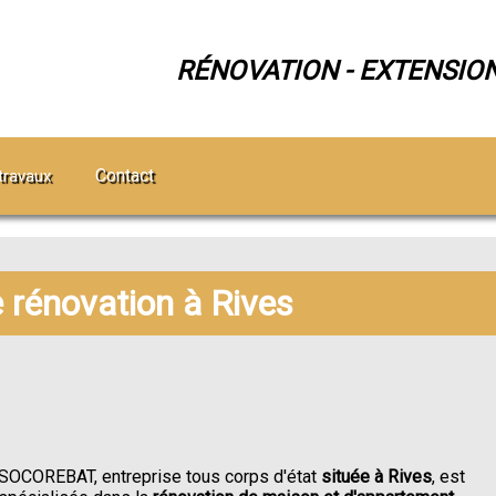
RÉNOVATION - EXTENSIO
Contact
travaux
e rénovation à Rives
SOCOREBAT, entreprise tous corps d'état
située à Rives
, est