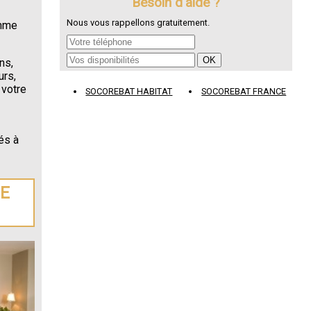
Besoin d'aide ?
Nous vous rappellons gratuitement.
omme
ns,
urs,
 votre
SOCOREBAT HABITAT
SOCOREBAT FRANCE
és à
DE