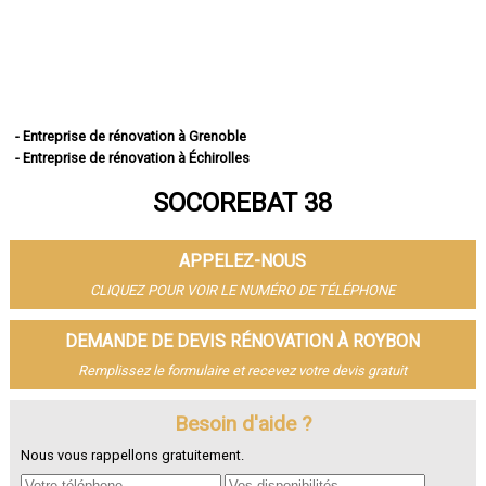
- Entreprise de rénovation à Grenoble
- Entreprise de rénovation à Échirolles
- Entreprise de rénovation à Saint-Martin-d'Hères
SOCOREBAT 38
- Entreprise de rénovation à Vienne
- Entreprise de rénovation à Bourgoin-Jallieu
- Entreprise de rénovation à Fontaine
APPELEZ-NOUS
- Entreprise de rénovation à Voiron
- Entreprise de rénovation à Villefontaine
CLIQUEZ POUR VOIR LE NUMÉRO DE TÉLÉPHONE
- Entreprise de rénovation à Meylan
- Entreprise de rénovation à Saint-Égrève
DEMANDE DE DEVIS RÉNOVATION À ROYBON
- Entreprise de rénovation à L'Isle-d'Abeau
Remplissez le formulaire et recevez votre devis gratuit
- Entreprise de rénovation à Seyssinet-Pariset
- Entreprise de rénovation à Le Pont-de-Claix
- Entreprise de rénovation à Sassenage
Besoin d'aide ?
- Entreprise de rénovation à Voreppe
Nous vous rappellons gratuitement.
- Entreprise de rénovation à Eybens
- Entreprise de rénovation à Crolles