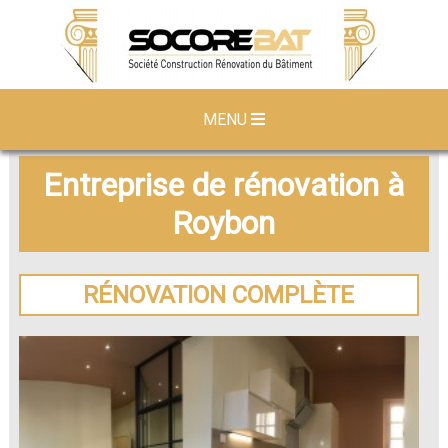
MENU
Entreprise de rénovation à
Roybon
RÉNOVATION COMPLÈTE