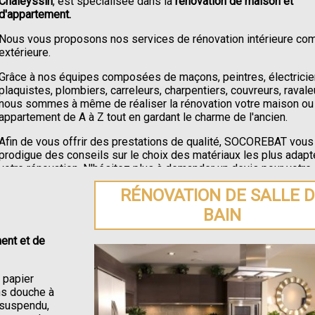
Chaleyssin
, est spécialisée dans la
rénovation de maison et
d'appartement.
Nous vous proposons nos services de rénovation intérieure c
extérieure.
Grâce à nos équipes composées de maçons, peintres, électricie
plaquistes, plombiers, carreleurs, charpentiers, couvreurs, ravale
nous sommes à même de réaliser la rénovation votre maison ou
appartement de A à Z tout en gardant le charme de l'ancien.
Afin de vous offrir des prestations de qualité, SOCOREBAT vous
prodigue des conseils sur le choix des matériaux les plus adapt
votre rénovation. N'hésitez plus à demander un devis pour votre
rénovation de maison ou appartement à Saint-Just-Chaleyssin
.
RÉNOVATION DE SALLE 
BAIN
ent et de
e papier
ons douche à
C suspendu,