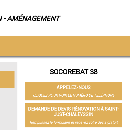
N - AMÉNAGEMENT
SOCOREBAT 38
APPELEZ-NOUS
CLIQUEZ POUR VOIR LE NUMÉRO DE TÉLÉPHONE
DEMANDE DE DEVIS RÉNOVATION À SAINT-
JUST-CHALEYSSIN
Remplissez le formulaire et recevez votre devis gratuit