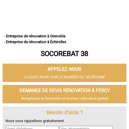
- Entreprise de rénovation à Grenoble
- Entreprise de rénovation à Échirolles
- Entreprise de rénovation à Saint-Martin-d'Hères
SOCOREBAT 38
- Entreprise de rénovation à Vienne
- Entreprise de rénovation à Bourgoin-Jallieu
- Entreprise de rénovation à Fontaine
APPELEZ-NOUS
- Entreprise de rénovation à Voiron
- Entreprise de rénovation à Villefontaine
CLIQUEZ POUR VOIR LE NUMÉRO DE TÉLÉPHONE
- Entreprise de rénovation à Meylan
- Entreprise de rénovation à Saint-Égrève
DEMANDE DE DEVIS RÉNOVATION À PERCY
- Entreprise de rénovation à L'Isle-d'Abeau
Remplissez le formulaire et recevez votre devis gratuit
- Entreprise de rénovation à Seyssinet-Pariset
- Entreprise de rénovation à Le Pont-de-Claix
- Entreprise de rénovation à Sassenage
Besoin d'aide ?
- Entreprise de rénovation à Voreppe
Nous vous rappellons gratuitement.
- Entreprise de rénovation à Eybens
- Entreprise de rénovation à Crolles