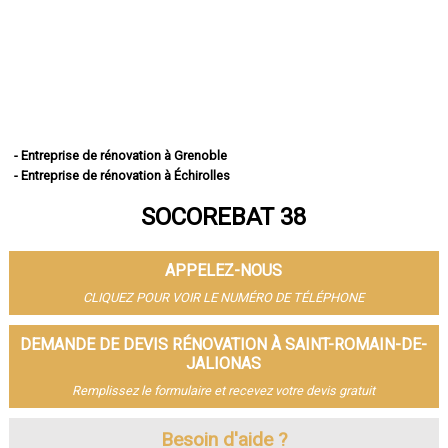
- Entreprise de rénovation à Grenoble
- Entreprise de rénovation à Échirolles
- Entreprise de rénovation à Saint-Martin-d'Hères
SOCOREBAT 38
- Entreprise de rénovation à Vienne
- Entreprise de rénovation à Bourgoin-Jallieu
- Entreprise de rénovation à Fontaine
APPELEZ-NOUS
- Entreprise de rénovation à Voiron
- Entreprise de rénovation à Villefontaine
CLIQUEZ POUR VOIR LE NUMÉRO DE TÉLÉPHONE
- Entreprise de rénovation à Meylan
- Entreprise de rénovation à Saint-Égrève
DEMANDE DE DEVIS RÉNOVATION À SAINT-ROMAIN-DE-
- Entreprise de rénovation à L'Isle-d'Abeau
JALIONAS
- Entreprise de rénovation à Seyssinet-Pariset
Remplissez le formulaire et recevez votre devis gratuit
- Entreprise de rénovation à Le Pont-de-Claix
- Entreprise de rénovation à Sassenage
Besoin d'aide ?
- Entreprise de rénovation à Voreppe