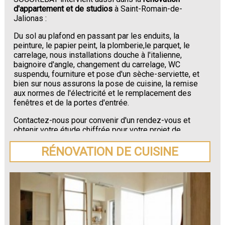
d'appartement et de studios
à Saint-Romain-de-
Jalionas :
Du sol au plafond en passant par les enduits, la
peinture, le papier peint, la plomberie,le parquet, le
carrelage, nous installations douche à l'italienne,
baignoire d'angle, changement du carrelage, WC
suspendu, fourniture et pose d'un sèche-serviette, et
bien sur nous assurons la pose de cuisine, la remise
aux normes de l'électricité et le remplacement des
fenêtres et de la portes d'entrée.
Contactez-nous pour convenir d'un rendez-vous et
obtenir votre étude chiffrée pour votre projet de
rénovation de maison ou d'appartement près de
Saint-Romain-de-Jalionas
.
RÉNOVATION DE CUISINE