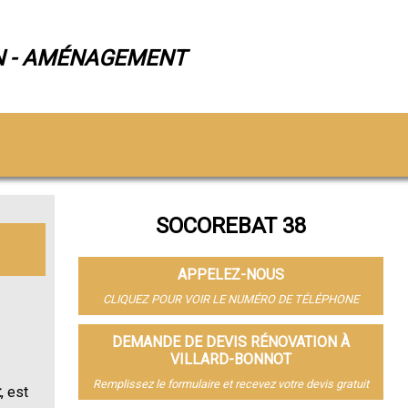
N - AMÉNAGEMENT
SOCOREBAT 38
APPELEZ-NOUS
CLIQUEZ POUR VOIR LE NUMÉRO DE TÉLÉPHONE
DEMANDE DE DEVIS RÉNOVATION À
VILLARD-BONNOT
Remplissez le formulaire et recevez votre devis gratuit
t
, est