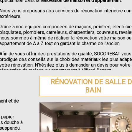
spécialisée dans la
rénovation de maison et d'appartement.
Nous vous proposons nos services de rénovation intérieure c
extérieure.
Grâce à nos équipes composées de maçons, peintres, électricie
plaquistes, plombiers, carreleurs, charpentiers, couvreurs, ravale
nous sommes à même de réaliser la rénovation votre maison ou
appartement de A à Z tout en gardant le charme de l'ancien.
Afin de vous offrir des prestations de qualité, SOCOREBAT vous
prodigue des conseils sur le choix des matériaux les plus adapt
votre rénovation. N'hésitez plus à demander un devis pour votre
rénovation de maison ou appartement à Villard-Bonnot
.
RÉNOVATION DE SALLE 
BAIN
ent et de
e papier
ons douche à
C suspendu,