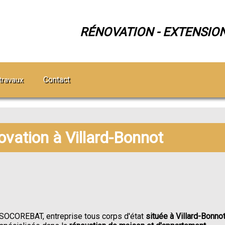
RÉNOVATION - EXTENSIO
Contact
travaux
ovation à Villard-Bonnot
SOCOREBAT, entreprise tous corps d'état
située à Villard-Bonno