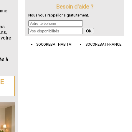
Besoin d'aide ?
omme
Nous vous rappellons gratuitement.
ns,
urs,
 votre
SOCOREBAT HABITAT
SOCOREBAT FRANCE
és à
DE